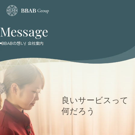
Message
BBABの想い/ 会社案内
ホーム
BBABの想い
会社案内
店舗検索
良いサービスって
コースメニュー
何だろう
ブランド紹介