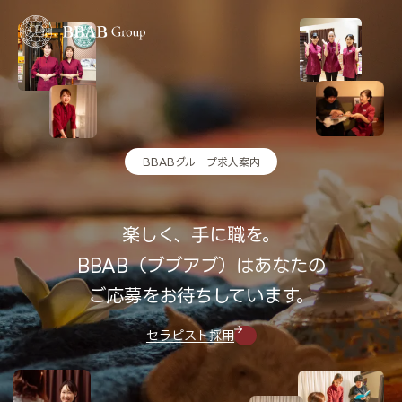
ホーム
BBABグループ求人案内
BBABの想い
楽しく、手に職を。
会社案内
BBAB（ブブアブ）はあなたの
ご応募をお待ちしています。
店舗検索
セラピスト採用
コースメニュー
ブランド紹介