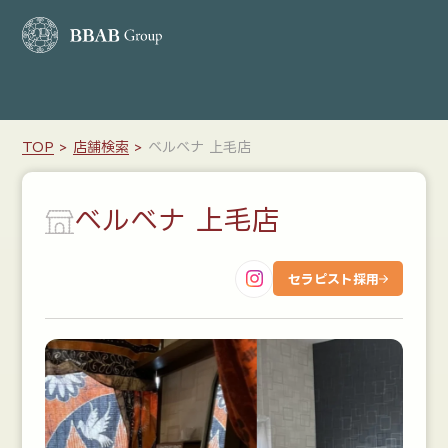
ホーム
TOP
店舗検索
ベルベナ 上毛店
BBABの想い
ベルベナ 上毛店
会社案内
店舗検索
セラピスト採用
コースメニュー
ブランド紹介
お知らせ